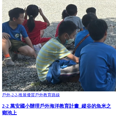
戶外-2-2-推展優質戶外教育路線
2-2 萬安國小辦理戶外海洋教育計畫_縱谷的魚米之
鄉池上