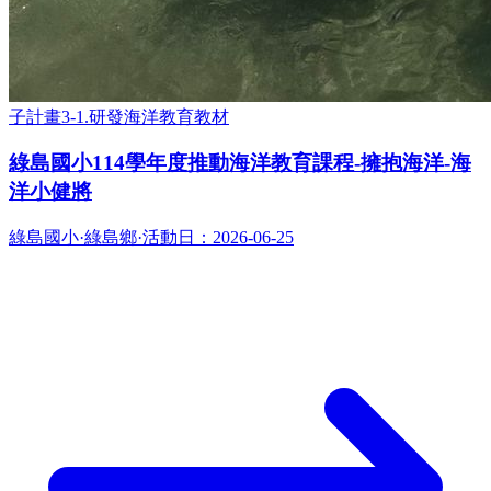
子計畫3-1.研發海洋教育教材
綠島國小114學年度推動海洋教育課程-擁抱海洋-海
洋小健將
綠島國小
·
綠島鄉
·
活動日：
2026-06-25