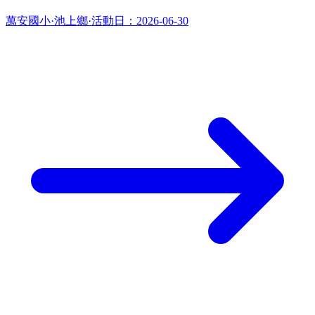
萬安國小
·
池上鄉
·
活動日：
2026-06-30