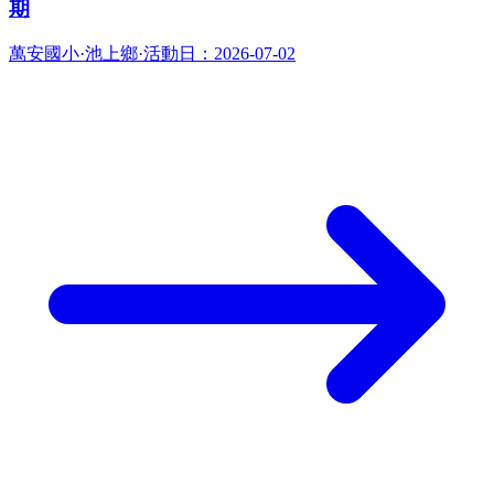
期
萬安國小
·
池上鄉
·
活動日：
2026-07-02