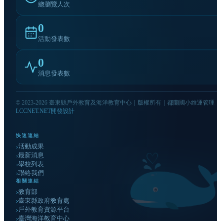
總瀏覽人次
0
活動發表數
0
消息發表數
© 2023-2026 臺東縣戶外教育及海洋教育中心｜版權所有｜
都蘭國小維運管理
LCCNET.NET開發設計
快速連結
活動成果
最新消息
學校列表
聯絡我們
相關連結
教育部
臺東縣政府教育處
戶外教育資源平台
臺灣海洋教育中心